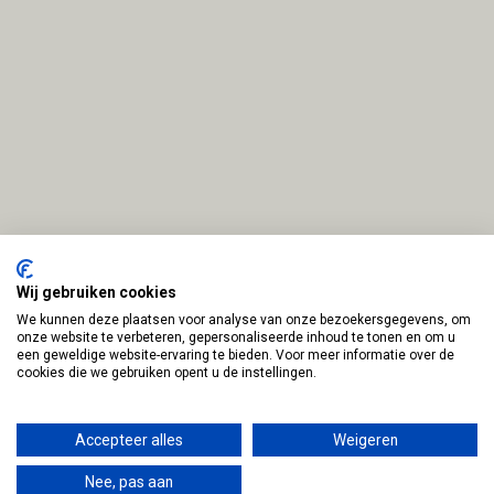
Wij gebruiken cookies
We kunnen deze plaatsen voor analyse van onze bezoekersgegevens, om
Disclaimer en Privacy Policy
Door:
BEN
onze website te verbeteren, gepersonaliseerde inhoud te tonen en om u
een geweldige website-ervaring te bieden. Voor meer informatie over de
Cookie Statement
webdesigner
cookies die we gebruiken opent u de instellingen.
Algemene Voorwaarden
© 2026 - Academie Coaching en Leefstijl
Accepteer alles
Weigeren
Nee, pas aan