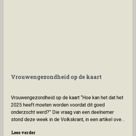
Vrouwengezondheid op de kaart
Vrouwengezondheid op de kaart “Hoe kan het dat het
2025 heeft moeten worden voordat dit goed
onderzocht werd?” Die vraag van een deelnemer
stond deze week in de Volkskrant, in een artikel over
de gezondheid van de vagina. Vlaamse
Lees verder
Lees verder
wetenschappers onder leiding van hoogleraar Sarah