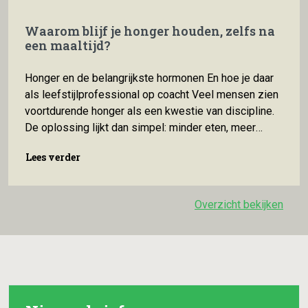
Waarom blijf je honger houden, zelfs na
een maaltijd?
Honger en de belangrijkste hormonen En hoe je daar
als leefstijlprofessional op coacht Veel mensen zien
voortdurende honger als een kwestie van discipline.
De oplossing lijkt dan simpel: minder eten, meer
wilskracht, afleiding zoeken. Maar die verklaring
Lees verder
Lees verder
schiet tekort. Honger is namelijk geen
karaktereigenschap, maar een fysiologisch signaal.
Het lichaam bewaakt voortdurend of er genoeg
Overzicht bekijken