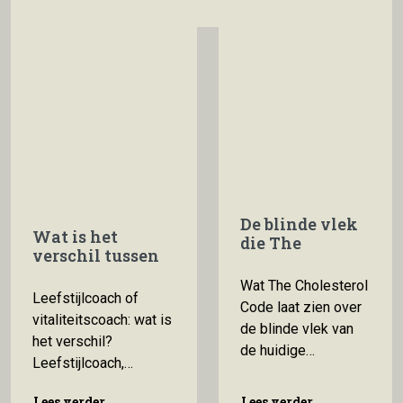
Lebeer (Universiteit Antwerpen) zochten deelnemers
voor een onderzoek naar het
De blinde vlek
Wat is het
die The
verschil tussen
Cholesterol
een
Code laat zien
Wat The Cholesterol
leefstijlcoach en
Leefstijlcoach of
Code laat zien over
een
vitaliteitscoach: wat is
vitaliteitscoach?
de blinde vlek van
het verschil?
de huidige
Leefstijlcoach,
wetenschap Er is
vitaliteitscoach,
een documentaire
Lees verder
Lees verder