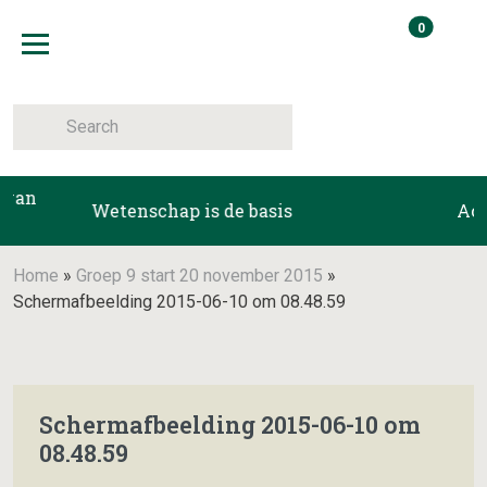
Skip
items i
0
to
Winkelma
content
Toggle navigation
Meest erv
Home
»
Groep 9 start 20 november 2015
»
Schermafbeelding 2015-06-10 om 08.48.59
Schermafbeelding 2015-06-10 om
08.48.59