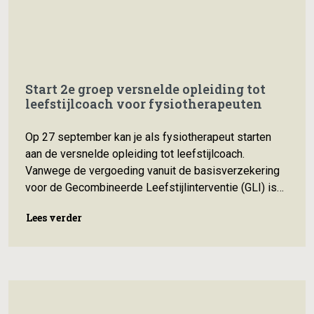
Start 2e groep versnelde opleiding tot
leefstijlcoach voor fysiotherapeuten
Op 27 september kan je als fysiotherapeut starten
aan de versnelde opleiding tot leefstijlcoach.
Vanwege de vergoeding vanuit de basisverzekering
voor de Gecombineerde Leefstijlinterventie (GLI) is
de belangstelling van de verschillende
Lees verder
Lees verder
beroepsgroepen voor de opleiding tot leefstijlcoach
extra groot.