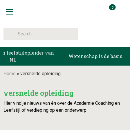
Skip
items i
0
to
Winkelma
content
Toggle navigation
 leefstijlopleider van
Wetenschap is de basis
NL
Home
»
versnelde opleiding
versnelde opleiding
Hier vind je nieuws van én over de Academie Coaching en
Leefstijl of verdieping op een onderwerp