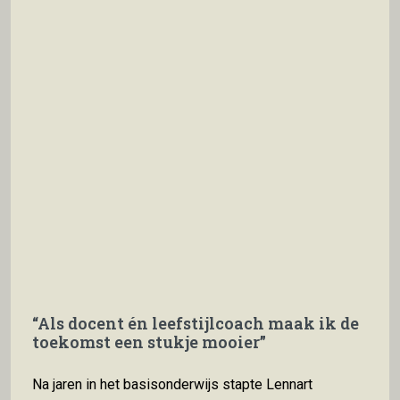
zelfs al gesprekken
deelt haar
over GLP-1-
belangrijkste tips voor
medicatie of
iedereen die wil
bariatrische
pionieren in de
chirurgie. En
leefstijlzorg.
tegenover jou zit
Ambitieus en inventief,
iemand die vooral
dát is
moe is. Moe van
falen, moe van
schaamte,
“Als docent én leefstijlcoach maak ik de
toekomst een stukje mooier”
Na jaren in het basisonderwijs stapte Lennart