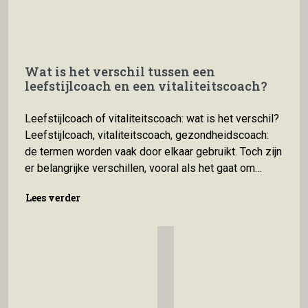
Wat is het verschil tussen een
leefstijlcoach en een vitaliteitscoach?
Leefstijlcoach of vitaliteitscoach: wat is het verschil?
Leefstijlcoach, vitaliteitscoach, gezondheidscoach:
de termen worden vaak door elkaar gebruikt. Toch zijn
er belangrijke verschillen, vooral als het gaat om
erkenning, vergoeding en de opleiding die erachter
Lees verder
Lees verder
zit. In dit artikel leggen we uit wat een leefstijlcoach
en een vitaliteitscoach onderscheidt, zodat je een
bewuste keuze kunt maken.