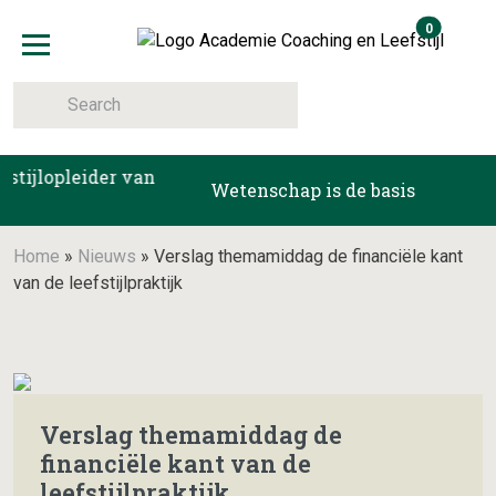
Skip
items i
0
to
Winkelma
content
Toggle navigation
ijlopleider van
Wetenschap is de basis
Home
»
Nieuws
»
Verslag themamiddag de financiële kant
van de leefstijlpraktijk
Verslag themamiddag de
financiële kant van de
leefstijlpraktijk