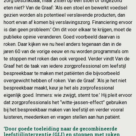
zorg beschikbaar, maar zitten op een stoel of ongezond
eten niet? Van de Graaf: ‘Als een stoel en bewerkt voedsel
gezien worden als potentieel verslavende producten, dan
hoort ervan af komen bij verslavingszorg. Financiering ervoor
is dan geen probleem.’ Om dit voor elkaar te krijgen, moet de
publieke opinie veranderen. Goed voorbeeld daarvan is
roken. Daar kijken we nu heel anders tegenaan dan in de
jaren 60 van de vorige eeuw en nu worden programma’s om
te stoppen met roken dan ook vergoed. Verder vindt Van de
Graaf het de taak van iedere zorgprofessional om leefstijl
bespreekbaar te maken met patiënten die bijvoorbeeld
overgewicht hebben of roken. Van de Graaf: ‘Als je het niet
bespreekbaar maakt, keur je het als zorprofessional
eigenlijk goed. Immers: wie zwijgt, stemt toe.’ Hij pleit ervoor
dat zorgprofessionals het “witte-jassen-effect” gebruiken
bij het bespreekbaar maken van leefstijl en verder vooral
luisteren, meedenken en vragen stellen aan hun patiënt.
‘Door goede toeleiding naar de gecombineerde
leefstijlinterventie (GLI) en stoppen met roken