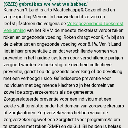
(SMR) gebruiken we wat we hebben’
Karine van ’t Land is arts Maatschappij & Gezondheid en
zorgexpert bij Menzis. In haar werk richt ze zich op
leefstijlfactoren die volgens de
Volksgezondheid Toekomst
Verkenning
van het RIVM de meeste ziektelast veroorzaken:
roken en ongezonde voeding. Roken draagt voor 9,4% bij aan
de ziektelast en ongezonde voeding voor 8,1%. Van ‘t Land
liet in haar presentatie zien dat verschillende vormen van
preventie in het huidige systeem door verschillende partijen
vergoed worden. Zo bekostigt de overheid collectieve
preventie, gericht op de gezonde bevolking of de bevolking
met een verhoogd risico. Geïndiceerde preventie voor
individuen met beginnende klachten zijn het domein van
zowel de zorgverzekeraars als de gemeente.
Zorggerelateerde preventie voor een individu met een
ziekte valt tenslotte onder het domein van zorgverzekeraars
of zorgkantoren. Zorgverzekeraars hebben vanuit de
zorgverzekeringswet een zorgplicht voor programma’s om
te stoppen met roken (SMR) en de GLI. Bij beiden is helaas