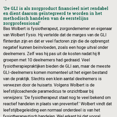
‘De GLI is als zorgproduct financieel niet rendabel
en dient daarom geïntegreerd te worden in het
methodisch handelen van de eerstelijns
zorgprofessional’
Bas Wolbert is fysiotherapeut, zorgondernemer en eigenaar
van Wolbert Fysio. Hij vertelde dat de marges van de GLI
flinterdun zijn en dat er veel factoren zijn die de opbrengst
negatief kunnen beïnvloeden, zoals een hoge uitval onder
deelnemers. Zelf was hij pas uit de kosten nadat hij 8
groepen met 10 deelnemers had gedraaid. Veel
fysiotherapiepraktijken bieden de GLI aan, maar de meeste
GLI-deelnemers komen momenteel uit het eigen bestand
van de praktijk. Slechts een klein aantal deelnemers is
verwezen door de huisarts. Volgens Wolbert is de
leefstijlcoachende paramedicus te onzichtbaar bij
verwijzers: ‘De fysiotherapeut staat nog te veel bekend om
reactief handelen in plaats van preventief.’ Wolbert vindt dat
leefstijlbegeleiding een normaal onderdeel is van het
fysiotherapeutisch handelen. Wel erkent hij dat vooral