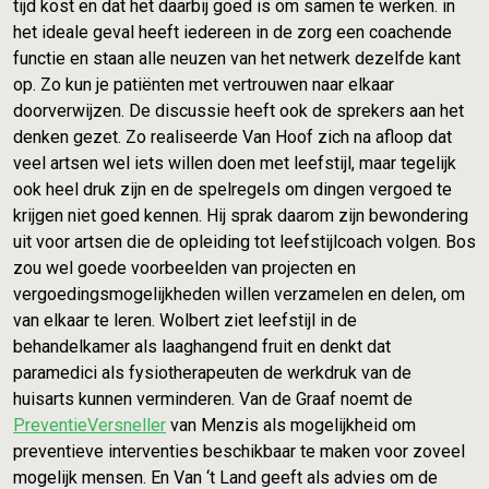
tijd kost en dat het daarbij goed is om samen te werken. in
het ideale geval heeft iedereen in de zorg een coachende
functie en staan alle neuzen van het netwerk dezelfde kant
op. Zo kun je patiënten met vertrouwen naar elkaar
doorverwijzen. De discussie heeft ook de sprekers aan het
denken gezet. Zo realiseerde Van Hoof zich na afloop dat
veel artsen wel iets willen doen met leefstijl, maar tegelijk
ook heel druk zijn en de spelregels om dingen vergoed te
krijgen niet goed kennen. Hij sprak daarom zijn bewondering
uit voor artsen die de opleiding tot leefstijlcoach volgen. Bos
zou wel goede voorbeelden van projecten en
vergoedingsmogelijkheden willen verzamelen en delen, om
van elkaar te leren. Wolbert ziet leefstijl in de
behandelkamer als laaghangend fruit en denkt dat
paramedici als fysiotherapeuten de werkdruk van de
huisarts kunnen verminderen. Van de Graaf noemt de
PreventieVersneller
van Menzis als mogelijkheid om
preventieve interventies beschikbaar te maken voor zoveel
mogelijk mensen. En Van ‘t Land geeft als advies om de