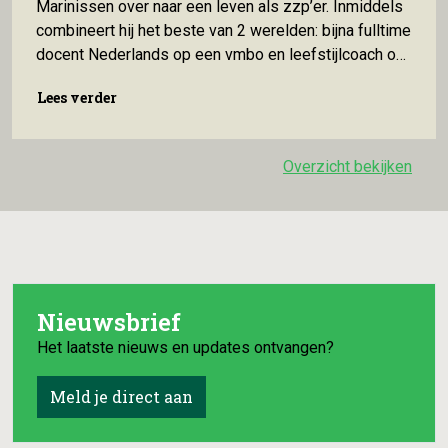
Marinissen over naar een leven als zzp’er. Inmiddels
combineert hij het beste van 2 werelden: bijna fulltime
docent Nederlands op een vmbo en leefstijlcoach op
woensdag. Wat levert hem dat op? En hoe combineert
Lees verder
Lees verder
hij beide rollen? Een docent die óók leefstijlcoach is.
“Als leraar in het basisonderwijs
Overzicht bekijken
Nieuwsbrief
Het laatste nieuws en updates ontvangen?
Meld je direct aan