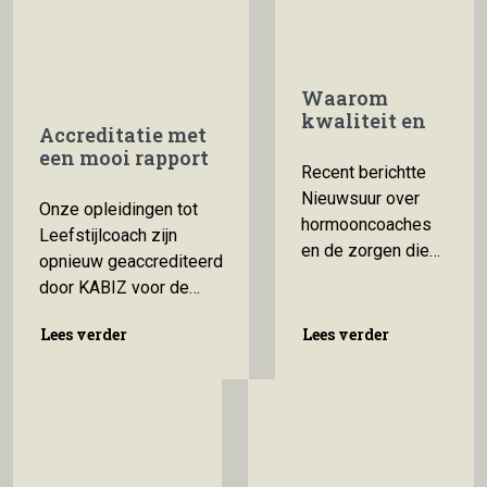
Waarom
kwaliteit en
Accreditatie met
een
een mooi rapport
beroepscode
Recent berichtte
geen bijzaak
Nieuwsuur over
Onze opleidingen tot
zijn
hormooncoaches
Leefstijlcoach zijn
en de zorgen die
opnieuw geaccrediteerd
gynaecologen
door KABIZ voor de
daarover uiten.
komende jaren. Dat is
Mogelijk heb je dit
Lees verder
Lees verder
Lees verder
Lees verder
fijn. Maar we zijn vooral
gezien en vraag je
blij met de
je af hoe dat zit
beoordelingsrapportage
met de opleiding
voor de drie varianten
Hormooncoach van
van onze opleiding
de Academie
Leefstijlcoach. Want het
Coaching en