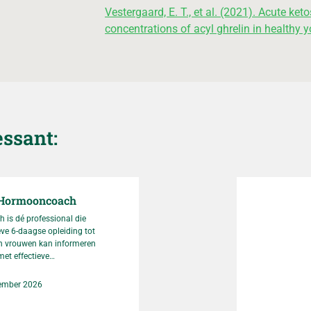
Vestergaard, E. T., et al. (2021). Acute ke
concentrations of acyl ghrelin in healthy
essant:
 Hormooncoach
ch is dé professional die
eve 6-daagse opleiding tot
 vrouwen kan informeren
met effectieve
nties. Deze specialisatie,
door de BLCN, richt zich
ember 2026
efstijlcoaches die hun
tbreiden. Er is een