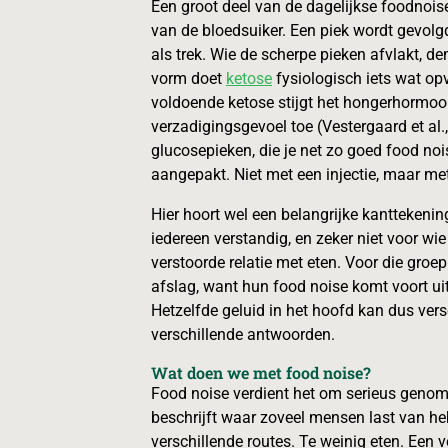
Een groot deel van de dagelijkse foodnois
van de bloedsuiker. Een piek wordt gevolgd
als trek. Wie de scherpe pieken afvlakt, de
vorm doet
ketose
fysiologisch iets wat opv
voldoende ketose stijgt het hongerhormoo
verzadigingsgevoel toe (Vestergaard et al.
glucosepieken, die je net zo goed food n
aangepakt. Niet met een injectie, maar me
Hier hoort wel een belangrijke kanttekenin
iedereen verstandig, en zeker niet voor wie
verstoorde relatie met eten. Voor die groe
afslag, want hun food noise komt voort uit 
Hetzelfde geluid in het hoofd kan dus ver
verschillende antwoorden.
Wat doen we met food noise?
Food noise verdient het om serieus genome
beschrijft waar zoveel mensen last van he
verschillende routes. Te weinig eten. Ee