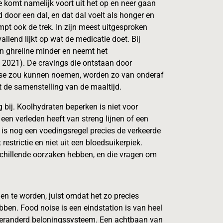
e komt namelijk voort uit het op en neer gaan
 door een dal, en dat dal voelt als honger en
mpt ook de trek. In zijn meest uitgesproken
allend lijkt op wat de medicatie doet. Bij
n ghreline minder en neemt het
, 2021). De cravings die ontstaan door
oise zou kunnen noemen, worden zo van onderaf
t de samenstelling van de maaltijd.
g bij. Koolhydraten beperken is niet voor
 een verleden heeft van streng lijnen of een
p is nog een voedingsregel precies de verkeerde
restrictie en niet uit een bloedsuikerpiek.
schillende oorzaken hebben, en die vragen om
n te worden, juist omdat het zo precies
bben. Food noise is een eindstation is van heel
n veranderd beloningssysteem. Een achtbaan van