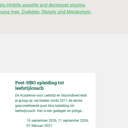
tosis inhibits appetite and decreases plasma
 young men. Diabetes, Obesity and Metabolism.
Post-HBO opleiding tot
leefstijlcoach
De Academie voor Leefstijl en Gezondheid leidt
je graag op: wij bieden sinds 2011 de eerste
geaccrediteerde post hbo-opleiding tot
leefstijlcoach. Het is een gedegen en pittige
opleiding. We raden je dan ook aan om
10 september 2026, 11 september 2026,
Datum
bijvoorbeeld een introductieles te volgen om
01 februari 2027
zeker te weten dat je op je plek bent in onze