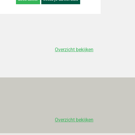
Kootstra heeft voor jou alles op een rijtje gezet
om te starten met een goed en gezond
samengesteld ketodieet.
Overzicht bekijken
Overzicht bekijken