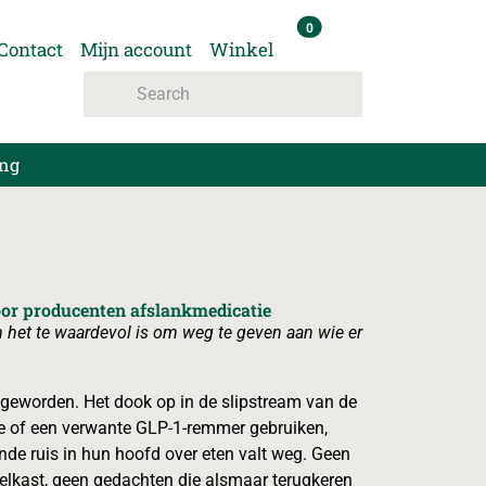
items in winkelmand
0
Winkelmand
Contact
Mijn account
Winkel
ing
oor producenten afslankmedicatie
het te waardevol is om weg te geven aan wie er
 geworden. Het dook op in de slipstream van de
e of een verwante GLP-1-remmer gebruiken,
nde ruis in hun hoofd over eten valt weg. Geen
lkast, geen gedachten die alsmaar terugkeren