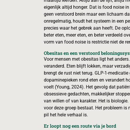
maaltijd leefden. Altijd aan de lijn, altijd 
eigenlijk altijd honger. Dat is food noise
geen verstoord brein maar een lichaam dat 
onregelmatig, houdt het systeem in een pe
precies waar het gebrek aan heeft. De oplos
beter eten, meer eten, en beter verdeeld o
vorm van food noise is restrictie niet de 
Obesitas en een verstoord beloningssy
Voor mensen met obesitas ligt het anders.
veranderd. Eten blijft lokken, maar verzad
brengt de rust niet terug. GLP-1-medicatie
dopaminepieken rond eten en verandert ho
voelt (Young, 2024). Het gevolg dat patiënt
obsessieve gedachten, makkelijker stoppen. 
van willen of van karakter. Het is biologie.
voor deze groep bestaat. Het probleem is n
pil het hele verhaal is.
Er loopt nog een route via je bord