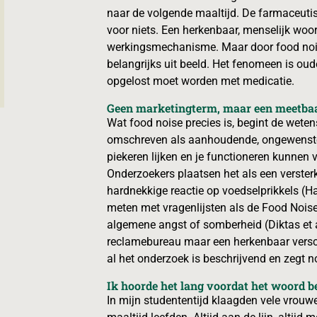
naar de volgende maaltijd. De farmaceutis
voor niets. Een herkenbaar, menselijk woo
werkingsmechanisme. Maar door food noise
belangrijks uit beeld. Het fenomeen is ouder
opgelost moet worden met medicatie.
Geen marketingterm, maar een meetbaa
Wat food noise precies is, begint de weten
omschreven als aanhoudende, ongewenste,
piekeren lijken en je functioneren kunnen 
Onderzoekers plaatsen het als een versterk
hardnekkige reactie op voedselprikkels (Hay
meten met vragenlijsten als de Food Noise
algemene angst of somberheid (Diktas et a
reclamebureau maar een herkenbaar verschi
al het onderzoek is beschrijvend en zegt n
Ik hoorde het lang voordat het woord b
In mijn studententijd klaagden vele vrou