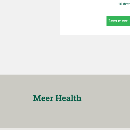
Datum
praktische coa
10 dec
Lees meer
Meer Health