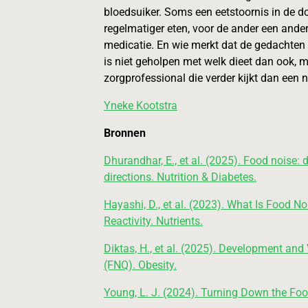
bloedsuiker. Soms een eetstoornis in de d
regelmatiger eten, voor de ander een ander
medicatie. En wie merkt dat de gedachten a
is niet geholpen met welk dieet dan ook, 
zorgprofessional die verder kijkt dan een n
Yneke Kootstra
Bronnen
Dhurandhar, E., et al. (2025). Food noise:
directions. Nutrition & Diabetes.
Hayashi, D., et al. (2023). What Is Food 
Reactivity. Nutrients.
Diktas, H., et al. (2025). Development and
(FNQ). Obesity.
Young, L. J. (2024). Turning Down the Foo