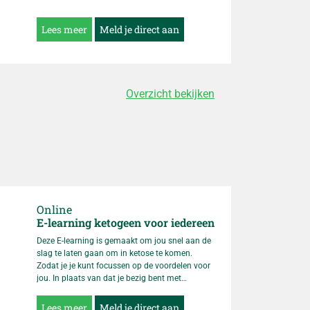
opleiding en of het vak leefstijlcoach bij je past.
Lees meer
Meld je direct aan
Overzicht bekijken
Online
E-learning ketogeen voor iedereen
Deze E-learning is gemaakt om jou snel aan de
slag te laten gaan om in ketose te komen.
Zodat je je kunt focussen op de voordelen voor
jou. In plaats van dat je bezig bent met
uitzoeken van wat je moet eten. Het scheelt niet
alleen gedoe maar voedingskundige Yneke
Lees meer
Meld je direct aan