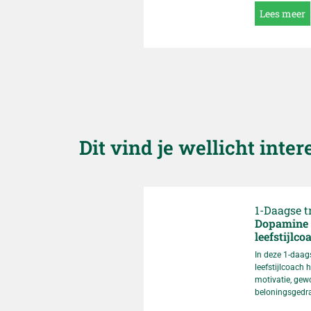
groeiende beho
Lees meer
vrouwen betrou
informatie kun
van hormonale
fysieke als psy
hierin deskund
Dit vind je wellicht inter
1-Daagse t
Dopamine 
leefstijlco
In deze 1-daags
leefstijlcoach 
motivatie, gew
beloningsgedra
kennisoverdrach