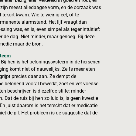
met eten bezig, eten verdeeld in goed en fout, en
 in zijn meest alledaagse vorm, en de oorzaak was
tekort kwam. Wie te weinig eet, of te
rmanente alarmstand. Het lijf vraagt dan
sing was, en is, even simpel als tegenintuïtief:
ver de dag. Niet minder, maar genoeg. Bij deze
remedie maar de bron.
steem
 Bij hen is het beloningssysteem in de hersenen
iging komt niet of nauwelijks. Zelfs meer eten
 grijpt precies daar aan. Ze dempt de
e belonend vooral bewerkt, zoet en vet voedsel
en beschrijven is diezelfde stilte: minder
Dat de ruis bij hen zo luid is, is geen kwestie
 En juist daarom is het terecht dat er medicatie
iet de pil. Het probleem is de suggestie dat de