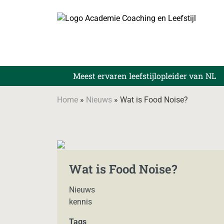
Skip
to
content
Meest ervaren leefstijlopleider van NL
Home
»
Nieuws
»
Wat is Food Noise?
Wat is Food Noise?
Nieuws
kennis
Tags