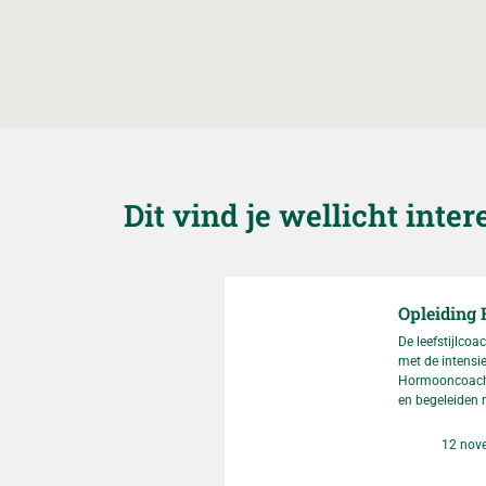
Dit vind je wellicht inter
Opleiding
De leefstijlcoa
met de intensi
Hormooncoach
en begeleiden 
leefstijlinterve
Datum
geaccrediteerd 
12 nov
specifiek op le
kennis willen ui