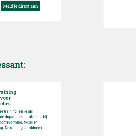
efte aan experts die
Meld je direct aan
wbare en relevante
nen geven over de impact
 veranderingen op zowel
chische klachten, en hen
ig kunnen ondersteunen.
essant:
raining
voor
aches
e training leer je als
hoe dopamine betrokken is bij
oontevorming, focus en
g. De training combineert
t, persoonlijke reflectie en